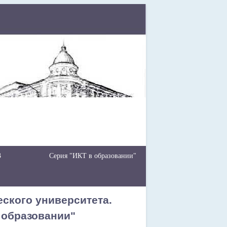
3
Серия "ИКТ в образовании"
ского университета.
 образовании"