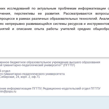
ских исследований по актуальным проблемам информатизации о
чения, перспективы ее развития. Рассматриваются вопрос
процессе в рамках различных образовательных технологий. Анал
иях непрерывно развивающейся системы ресурсов и инструментов
занятий и описание опыта работы учителей средних общеобр
венное бюджетное образовательное учреждение высшего образования
й гуманитарно-педагогический университет" (ПГГПУ)
й отдел
го гуманитарно-педагогического университета
Сибирская, 24, корп. 2, оф.71
ление информатизации ПГГПУ, Редакционно-издательский отдел ПГГПУ
min@pspu.ru